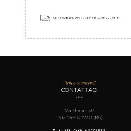
SPEDIZIONI VELOCI E SICURE A 7,50€
Vieni a conoscerci!
CONTATTACI
Via Moroni, 30
24122 BERGAMO (BG)