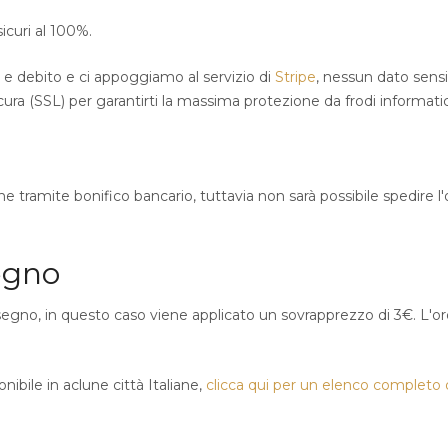
icuri al 100%.
ito e debito e ci appoggiamo al servizio di
Stripe
, nessun dato sensi
icura (SSL) per garantirti la massima protezione da frodi informati
che tramite bonifico bancario, tuttavia non sarà possibile spedire 
egno
segno, in questo caso viene applicato un sovrapprezzo di 3€. L'or
nibile in aclune città Italiane,
clicca qui per un elenco completo de