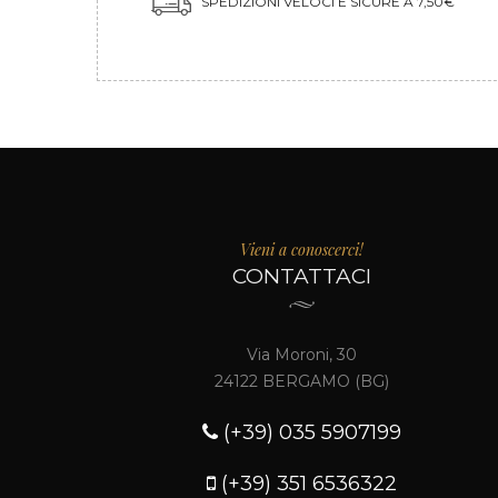
SPEDIZIONI VELOCI E SICURE A 7,50€
Vieni a conoscerci!
CONTATTACI
Via Moroni, 30
24122 BERGAMO (BG)
(+39) 035 5907199
(+39) 351 6536322