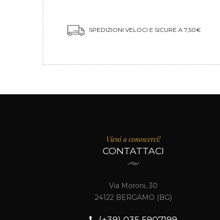
SPEDIZIONI VELOCI E SICURE A 7,50€
Vieni a conoscerci!
CONTATTACI
Via Moroni, 30
24122 BERGAMO (BG)