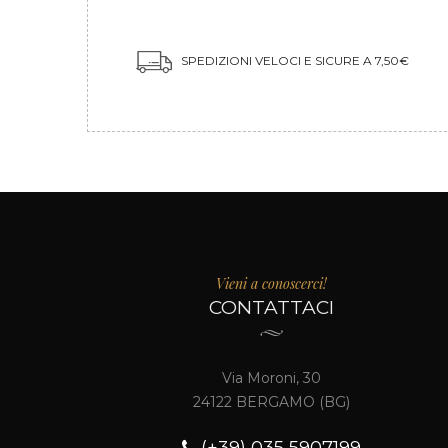
SPEDIZIONI VELOCI E SICURE A 7,50€
Vieni a conoscerci!
CONTATTACI
Via Moroni, 30
24122 BERGAMO (BG)