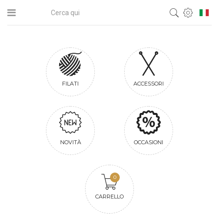
FILATI
ACCESSORI
NOVITÀ
OCCASIONI
0
CARRELLO