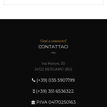
Vieni a conoscerci!
CONTATTACI
Via Moroni, 30
24122 BERGAMO (BG)
(+39) 035 5907199
(+39) 351 6536322
P.IVA 04170250163