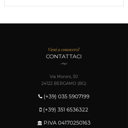
Vieni a conoscerci!
CONTATTACI
Via Moroni, 30
24122 BERGAMO (BG)
(+39) 035 5907199
(+39) 351 6536322
P.IVA 04170250163